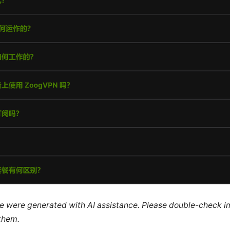
cle were generated with AI assistance. Please double-check i
 them.