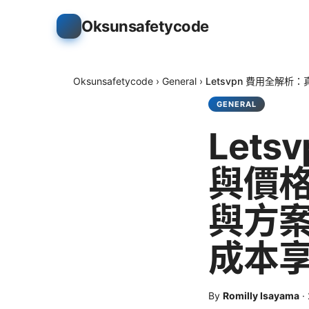
Oksunsafetycode
Oksunsafetycode
›
General
›
Letsvpn 費用全解
GENERAL
Let
與價格
與方
成本享
By
Romilly Isayama
·