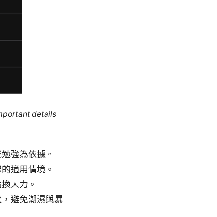
mportant details
或勉強為依據。
梯的適用情境。
輪換人力。
處，避免潮濕與暴