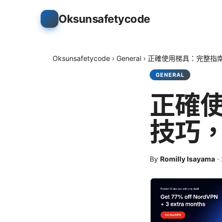
Oksunsafetycode
Oksunsafetycode
›
General
›
正確使用梯具：完整指
GENERAL
正確
技巧
By
Romilly Isayama
·