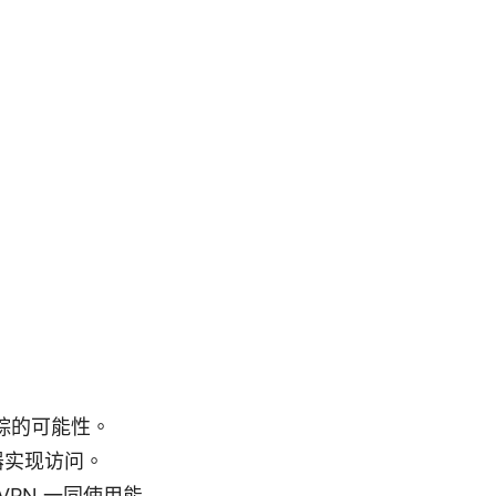
踪的可能性。
器实现访问。
VPN 一同使用能