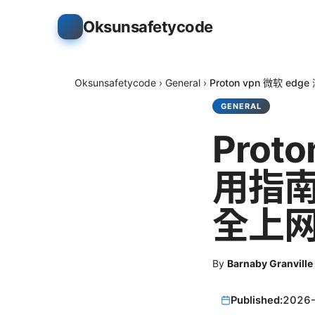
Oksunsafetycode
Oksunsafetycode
›
General
›
Proton vpn 微软
GENERAL
Prot
用指
全上
By
Barnaby Granville
Published:
2026