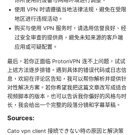
你所使用的设备与网络环境进行调整。
使用 VPN 时请遵循当地法律法规，避免在受限
地区进行违规活动。
购买与使用 VPN 服务时，请选用信誉良好、经
过安全审查的提供商，避免未知来源的客户端
应用或可疑配置。
最后，若你正面临 ProtonVPN 连不上问题，试试
上述方法逐步排错。遇到具体的错误代码或日志信
息，欢迎在评论区告知，我可以帮你解析并提供针
对性解决方案。若你希望我把这篇文章改写成适合
视频脚本的版本，也可以告诉我你偏好的风格与时
长，我会给出一个完整的段落分镜和字幕草稿。
Sources:
Cato vpn client 接続できない時の原因と解決策