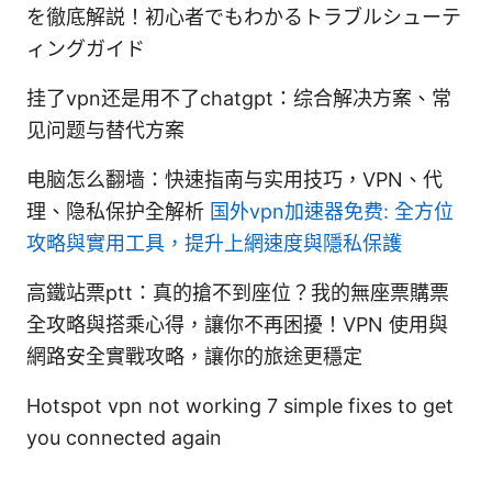
を徹底解説！初心者でもわかるトラブルシューテ
ィングガイド
挂了vpn还是用不了chatgpt：综合解决方案、常
见问题与替代方案
电脑怎么翻墙：快速指南与实用技巧，VPN、代
理、隐私保护全解析
国外vpn加速器免费: 全方位
攻略與實用工具，提升上網速度與隱私保護
高鐵站票ptt：真的搶不到座位？我的無座票購票
全攻略與搭乘心得，讓你不再困擾！VPN 使用與
網路安全實戰攻略，讓你的旅途更穩定
Hotspot vpn not working 7 simple fixes to get
you connected again