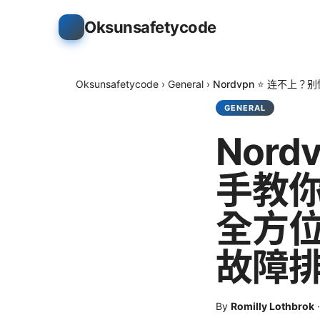
Oksunsafetycode
Oksunsafetycode
›
General
›
Nordvpn ⭐ 连不
GENERAL
Nor
手教你
全方
故障
By
Romilly Lothbrok