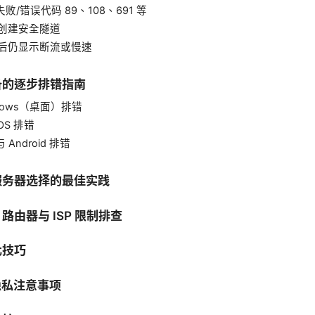
接失败/错误代码 89、108、691 等
无法创建安全隧道
连接后仍显示断流或慢速
设备的逐步排错指南
indows（桌面）排错
cOS 排错
 与 Android 排错
与服务器选择的最佳实践
、路由器与 ISP 限制排查
化技巧
隐私注意事项