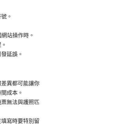
符號。
。
國網站操作時。
程。
引發延誤。
何差異都可能讓你
時間成本。
機票無法與護照匹
在填寫時要特別留