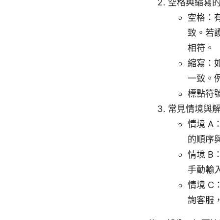
空格與縮寫
空格：
致。若
相符。
縮寫：
一致。例如
標點符
常見情境與
情境 
的順序
情境 
手動輸
情境 
詢客服