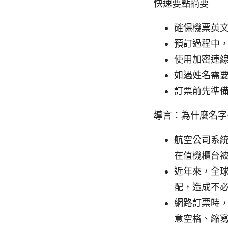
快速要點摘要
確保機票英
預訂過程中
使用加密連線
如遇姓名需
訂票前先準
導言：為什麼名字
航空公司系
在值機櫃台
近年來，全
配，造成不
網路訂票時
意空格、縮