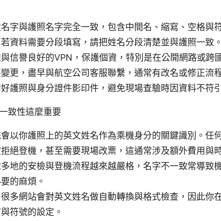
文名字與護照名字完全一致，包含中間名、縮寫、空格與
，若資料需要分段填寫，請把姓名分段清楚並與護照一致
與信譽良好的VPN，保護個資，特別是在公開網路或跨
要變更，盡早與航空公司客服聯繫，通常有改名或修正流
備好護照與身分證件影印件，避免現場查驗時因資料不符
一致性這麼重要
統會以你護照上的英文姓名作為乘機身分的關鍵識別。任
被拒絕登機，甚至需要現場改票，這通常涉及額外費用與
球多地的安檢與登機流程越來越嚴格，名字不一致常導致
必要的麻煩。
，很多網站會對英文姓名做自動轉換與格式檢查，因此你
寫與符號的設定。