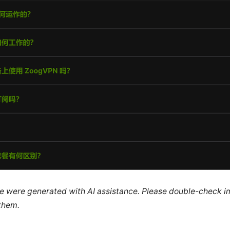
cle were generated with AI assistance. Please double-check i
 them.