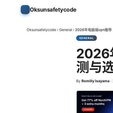
Oksunsafetycode
Oksunsafetycode
›
General
›
2026年电脑端vpn推
GENERAL
202
测与
By
Romilly Isayama
·