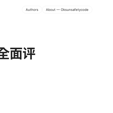
Authors
About — Oksunsafetycode
：全面评