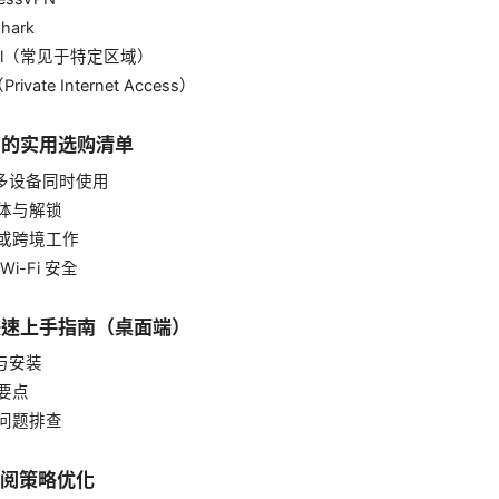
shark
trill（常见于特定区域）
Private Internet Access）
场景的实用选购清单
家庭多设备同时使用
媒体与解锁
差或跨境工作
 Wi-Fi 安全
与快速上手指南（桌面端）
载与安装
置要点
见问题排查
订阅策略优化