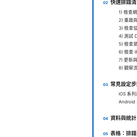
快速排錯清
1) 檢查
2) 重
3) 檢
4) 測試
5) 檢
6) 檢查 
7) 更新
8) 觀
常見設定步驟（
iOS 系
Andro
資料與統計
表格：排錯