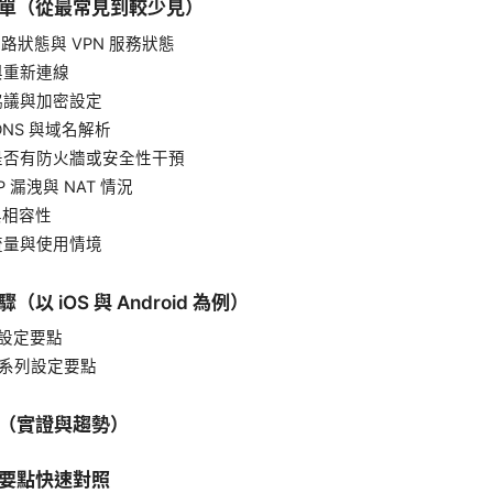
單（從最常見到較少見）
網路狀態與 VPN 服務狀態
啟與重新連線
查協議與加密設定
 DNS 與域名解析
查是否有防火牆或安全性干預
IP 漏洩與 NAT 情況
與相容性
察流量與使用情境
以 iOS 與 Android 為例）
列設定要點
id 系列設定要點
（實證與趨勢）
要點快速對照