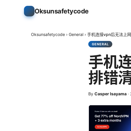
Oksunsafetycode
Oksunsafetycode
›
General
›
手机连接vpn后无法上
GENERAL
手机连
排错
By
Casper Isayama
·