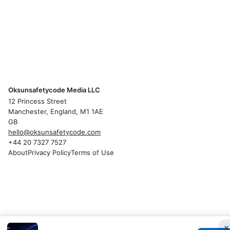
Oksunsafetycode Media LLC
12 Princess Street
Manchester, England, M1 1AE
GB
hello@oksunsafetycode.com
+44 20 7327 7527
About
Privacy Policy
Terms of Use
×