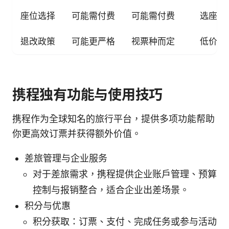
座位选择
可能需付费
可能需付费
选座策
退改政策
可能更严格
视票种而定
低价票
携程独有功能与使用技巧
携程作为全球知名的旅行平台，提供多项功能帮助
你更高效订票并获得额外价值。
差旅管理与企业服务
对于差旅需求，携程提供企业账户管理、预算
控制与报销整合，适合企业出差场景。
积分与优惠
积分获取：订票、支付、完成任务或参与活动