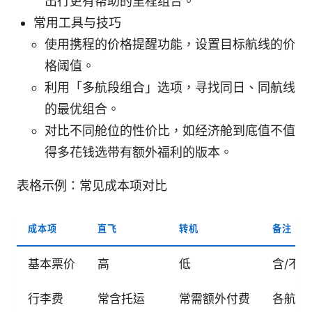
出行更有帮助的里程组合。
常用工具与技巧
使用携程的价格提醒功能，设置目标航线的价
格阈值。
利用「多航段组合」选项，寻找同日、同航线
的最优组合。
对比不同舱位的性价比，如经济舱到底值不值
得多花钱选带有额外福利的版本。
表格示例：常见成本项对比
成本项
直飞
转机
备注
基本票价
高
低
含/不
行李费
常含托运
常需额外付费
各航空