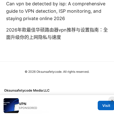
Can vpn be detected by isp: A comprehensive
guide to VPN detection, ISP monitoring, and
staying private online 2026
2026年款最佳华硕路由器vpn推荐与设置指南：全
面升级你的上网隐私与速度
© 2026 Oksunsafetycode. All rights reserved.
Oksunsafetycode Media LLC
12 Princess Street
×
Manchester, England, M1 1AE
VPN
Visit
GB
SPONSORED
hello@oksunsafetycode.com