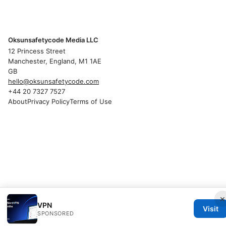
Oksunsafetycode Media LLC
12 Princess Street
Manchester, England, M1 1AE
GB
hello@oksunsafetycode.com
+44 20 7327 7527
About
Privacy Policy
Terms of Use
×
VPN
Visit
SPONSORED