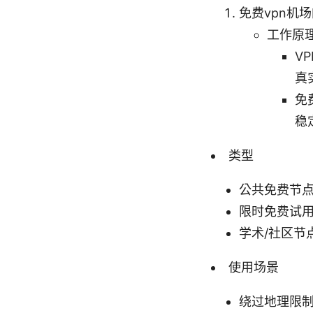
免费vpn机
工作原
V
真
免
稳
类型
公共免费节
限时免费试
学术/社区节
使用场景
绕过地理限制