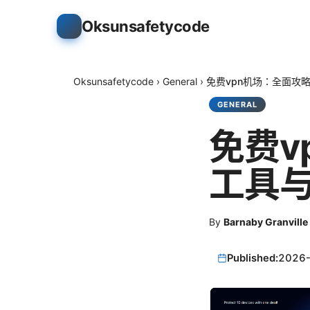
Oksunsafetycode
Oksunsafetycode
›
General
›
免费vpn机场：全面攻
GENERAL
免费v
工具
By
Barnaby Granville
Published:
2026