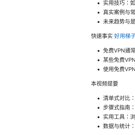
实用技巧：
真实案例与
未来趋势与
快速事实
好用梯
免费VPN通
某些免费VP
使用免费VP
本视频提要
清单式对比：
步骤式指南
实用工具：浏
数据与统计：