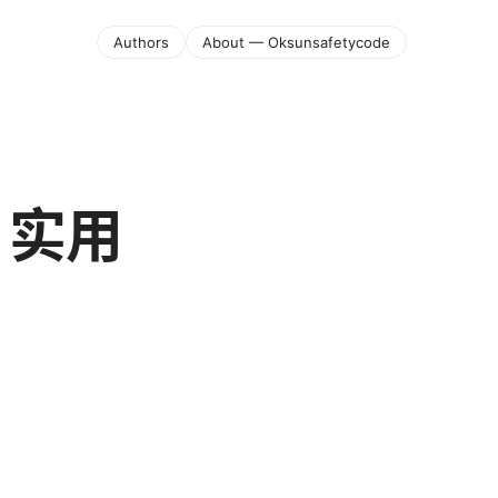
Authors
About — Oksunsafetycode
、实用