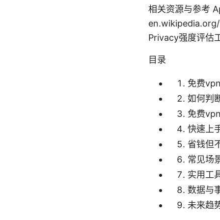
相关资源与参考 Apple W
en.wikipedia.org/
Privacy强度评估工具
目录
免费v
如何判
免费v
快速上
省钱但
常见场
实用工
数据与
未来趋