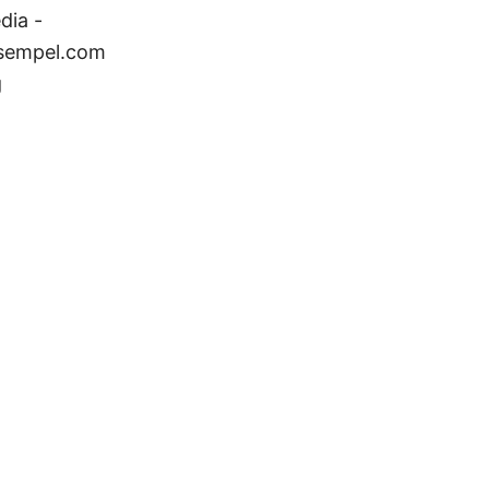
dia -
eksempel.com
g