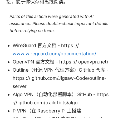
接，便于你保存和离线阅读。
Parts of this article were generated with AI
assistance. Please double-check important details
before relying on them.
WireGuard 官方文档 - https ://
www.wireguard.com/documentation/
OpenVPN 官方文档 - https :// openvpn.net/
Outline（开源 VPN 代理方案）GitHub 仓库 -
https :// github.com/Jigsaw-Code/outline-
server
Algo VPN（自动化部署脚本）GitHub - https
:// github.com/trailofbits/algo
PiVPN（在 Raspberry Pi 上搭建