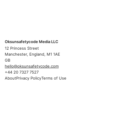
Oksunsafetycode Media LLC
12 Princess Street
Manchester, England, M1 1AE
GB
hello@oksunsafetycode.com
+44 20 7327 7527
About
Privacy Policy
Terms of Use