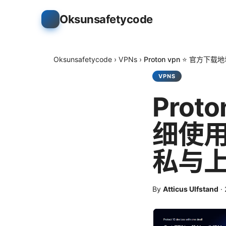
Oksunsafetycode
Oksunsafetycode
›
VPNs
›
Proton vpn ⭐ 
VPNS
Prot
细使用
私与
By
Atticus Ulfstand
·