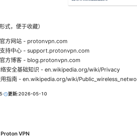
形式，便于收藏）
 官方网站 - protonvpn.com
 支持中心 - support.protonvpn.com
 官方博客 - blog.protonvpn.com
基础知识 - en.wikipedia.org/wiki/Privacy
指南 - en.wikipedia.org/wiki/Public_wireless_netwo
5
·
更新:
2026-05-10
roton VPN