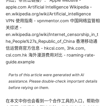
列出，非点击链接）： Apple Website -
apple.com Artificial Intelligence Wikipedia -
en.wikipedia.org/wiki/Artificial_intelligence
VPN 使用指南 - vpnmentor.com 中国网络监管相
关综述 -
en.wikipedia.org/wiki/Internet_censorship_in_t
he_People%27s_Republic_of_China 香港移动通
信运营商官方信息 - hkcsl.com, 3hk.com,
csl.com.hk 海外漫游费用对比 - roaming-rate-
guide.example
Parts of this article were generated with AI
assistance. Please double-check important details
before relying on them.
在本文中你也会看到一个合作工具的入口，帮助你