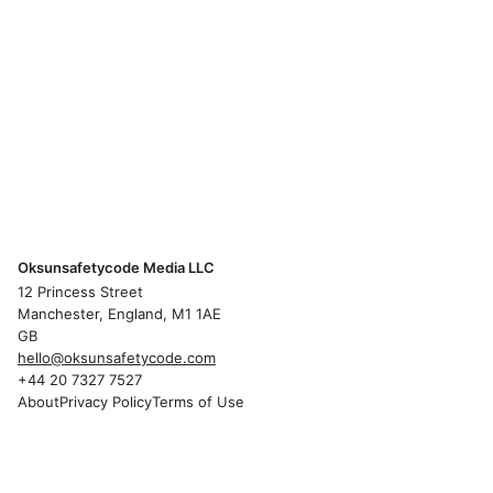
Oksunsafetycode Media LLC
12 Princess Street
Manchester, England, M1 1AE
GB
hello@oksunsafetycode.com
+44 20 7327 7527
About
Privacy Policy
Terms of Use