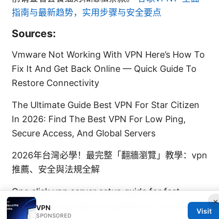
指南与最新趋势，实用步骤与安全要点
Sources:
Vmware Not Working With VPN Here’s How To
Fix It And Get Back Online — Quick Guide To
Restore Connectivity
The Ultimate Guide Best VPN For Star Citizen
In 2026: Find The Best VPN For Low Ping,
Secure Access, And Global Servers
2026年台灣必學！最完整「翻牆瀏覽」教學：vpn
推薦、安全與法規全解
One click vpn server setup guide for fast,
×
secure, and private connections on all devices
VPN
Visit
SPONSORED