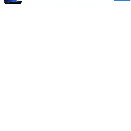
Best vpn for cgnat bypass restrictions reclaim
your ip
Miss免翻墙：VPN 全面指南｜如何安全、
快速、经济地上网
© 2026 Oksunsafetycode. All rights reserved.
Oksunsafetycode Media LLC
12 Princess Street
Manchester, England, M1 1AE
GB
hello@oksunsafetycode.com
+44 20 7327 7527
About
Privacy Policy
Terms of Use