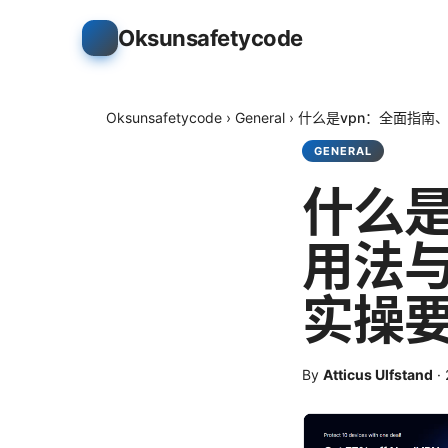
Oksunsafetycode
Oksunsafetycode
›
General
›
什么是vpn：全面指南
GENERAL
什么是
用法
实操
By
Atticus Ulfstand
·