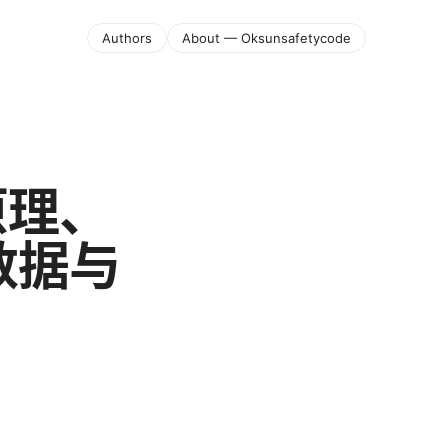
Authors
About — Oksunsafetycode
原理、
数据与