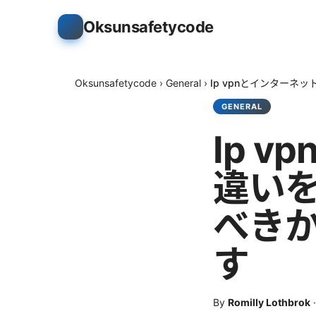
Oksunsafetycode
Oksunsafetycode
›
General
›
Ip vpnとインター
GENERAL
Ip 
違い
べき
す
By
Romilly Lothbrok