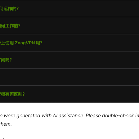
cle were generated with AI assistance. Please double-check i
 them.