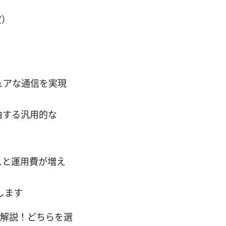
定）
ュアな通信を実現
由する汎用的な
スと運用費が増え
します
底解説！どちらを選