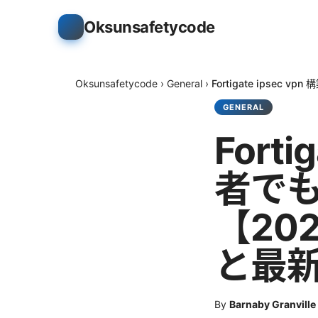
Oksunsafetycode
Oksunsafetycode
›
General
›
Fortigate ips
GENERAL
Fort
者で
【20
と最新
By
Barnaby Granville