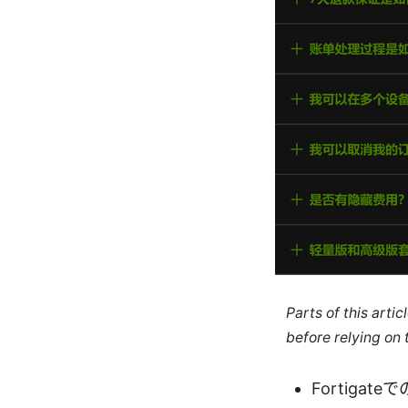
Parts of this arti
before relying on
Fortigat