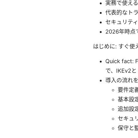
実務で使え
代表的なト
セキュリテ
2026年時
はじめに: すぐ
Quick fa
で、IKEv
導入の流れ
要件定
基本設定
追加設定:
セキュ
保守と