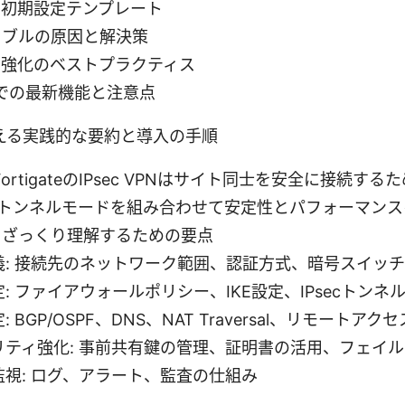
る初期設定テンプレート
ラブルの原因と解決策
ィ強化のベストプラクティス
点での最新機能と注意点
使える実践的な要約と導入の手順
ct: FortigateのIPsec VPNはサイト同士を安全に接続
2とトンネルモードを組み合わせて安定性とパフォーマン
をざっくり理解するための要点
義: 接続先のネットワーク範囲、認証方式、暗号スイッチ
: ファイアウォールポリシー、IKE設定、IPsecトンネ
 BGP/OSPF、DNS、NAT Traversal、リモートアク
リティ強化: 事前共有鍵の管理、証明書の活用、フェイ
監視: ログ、アラート、監査の仕組み