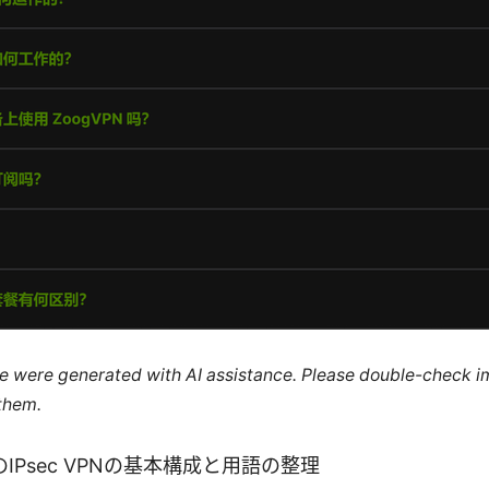
cle were generated with AI assistance. Please double-check i
 them.
eでのIPsec VPNの基本構成と用語の整理