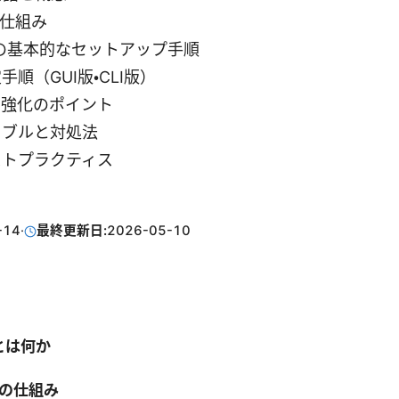
Nの仕組み
teでの基本的なセットアップ手順
順（GUI版・CLI版）
ィ強化のポイント
ラブルと対処法
ストプラクティス
-14
·
最終更新日:
2026-05-10
teとは何か
PNの仕組み