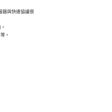
服器與快速協議很
商。
鎖等。