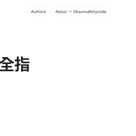
Authors
About — Oksunsafetycode
最全指