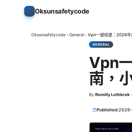
Oksunsafetycode
Oksunsafetycode
›
General
›
Vpn一键搭建：202
GENERAL
Vpn
南，
By
Romilly Lothbrok
Published:
2026