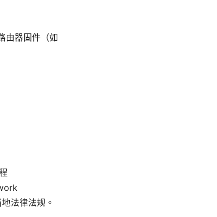
r、或路由器固件（如
教程
work
当地法律法规。