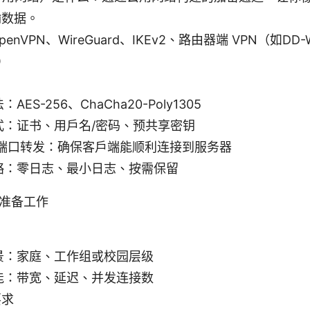
输数据。
nVPN、WireGuard、IKEv2、路由器端 VPN（如DD-WR
）
AES-256、ChaCha20-Poly1305
式：证书、用户名/密码、预共享密钥
 与端口转发：确保客户端能顺利连接到服务器
略：零日志、最小日志、按需保留
准备工作
景：家庭、工作组或校园层级
能：带宽、延迟、并发连接数
要求