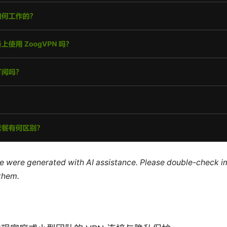
cle were generated with AI assistance. Please double-check i
 them.