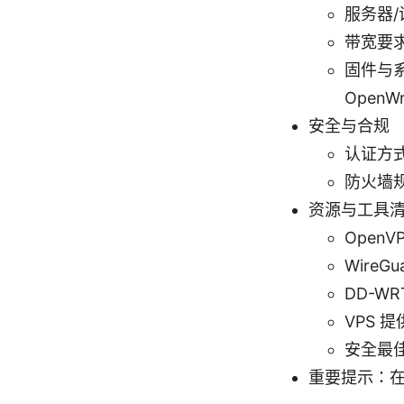
服务器/
带宽要求
固件与系统
OpenW
安全与合规
认证方
防火墙规
资源与工具
OpenV
WireG
DD-WR
VPS 提
安全最佳实践
重要提示：