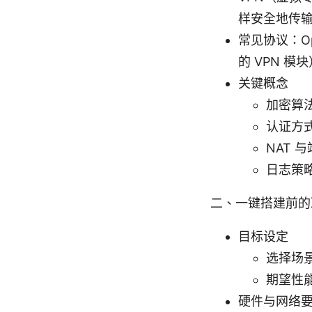
样安全地传
常见协议：Ope
的 VPN 模块
关键概念
加密算法：
认证方
NAT
日志策
二、一键搭建前的
目标设定
选择场
期望性
硬件与网络