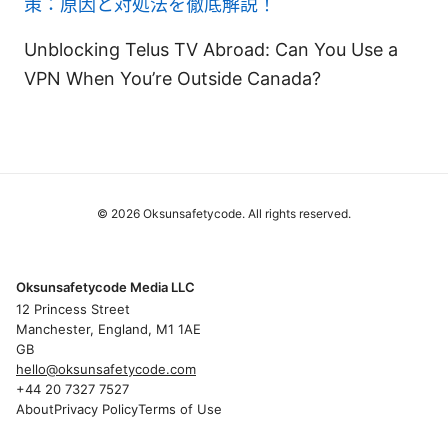
策：原因と対処法を徹底解説！
Unblocking Telus TV Abroad: Can You Use a
VPN When You’re Outside Canada?
© 2026 Oksunsafetycode. All rights reserved.
Oksunsafetycode Media LLC
12 Princess Street
Manchester, England, M1 1AE
GB
hello@oksunsafetycode.com
+44 20 7327 7527
About
Privacy Policy
Terms of Use