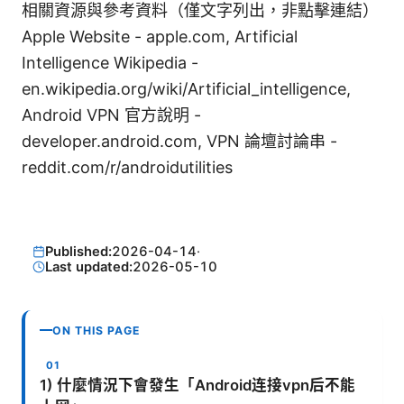
相關資源與參考資料（僅文字列出，非點擊連結）
Apple Website - apple.com, Artificial
Intelligence Wikipedia -
en.wikipedia.org/wiki/Artificial_intelligence,
Android VPN 官方說明 -
developer.android.com, VPN 論壇討論串 -
reddit.com/r/androidutilities
Published:
2026-04-14
·
Last updated:
2026-05-10
ON THIS PAGE
1) 什麼情況下會發生「Android连接vpn后不能