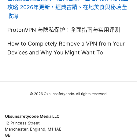
攻略 2026年更新，經典古蹟、在地美食與秘境全
收錄
ProtonVPN 与隐私保护：全面指南与实用评测
How to Completely Remove a VPN from Your
Devices and Why You Might Want To
© 2026 Oksunsafetycode. All rights reserved.
Oksunsafetycode Media LLC
12 Princess Street
Manchester, England, M1 1AE
GB