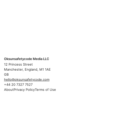
Oksunsafetycode Media LLC
12 Princess Street
Manchester, England, M1 1AE
GB
hello@oksunsafetycode.com
+44 20 7327 7527
About
Privacy Policy
Terms of Use