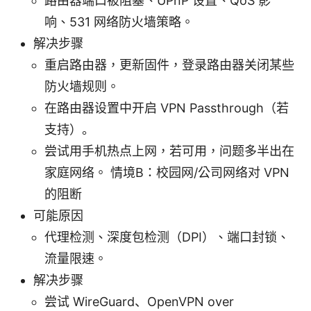
路由器端口被阻塞、UPnP 设置、QoS 影
响、531 网络防火墙策略。
解决步骤
重启路由器，更新固件，登录路由器关闭某些
防火墙规则。
在路由器设置中开启 VPN Passthrough（若
支持）。
尝试用手机热点上网，若可用，问题多半出在
家庭网络。 情境B：校园网/公司网络对 VPN
的阻断
可能原因
代理检测、深度包检测（DPI）、端口封锁、
流量限速。
解决步骤
尝试 WireGuard、OpenVPN over