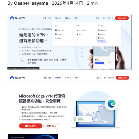
By
Casper Isayama
·
2026年4月14日
·
2
min