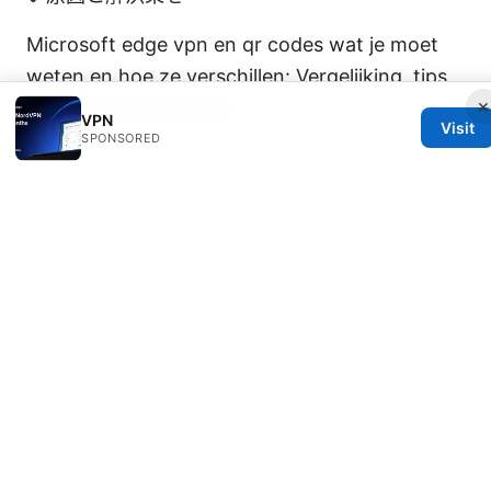
Microsoft edge vpn en qr codes wat je moet
weten en hoe ze verschillen: Vergelijking, tips
×
en praktijkvoorbeelden
VPN
Visit
SPONSORED
© 2026 Oksunsafetycode. All rights reserved.
Oksunsafetycode Media LLC
12 Princess Street
Manchester, England, M1 1AE
GB
hello@oksunsafetycode.com
+44 20 7327 7527
About
Privacy Policy
Terms of Use