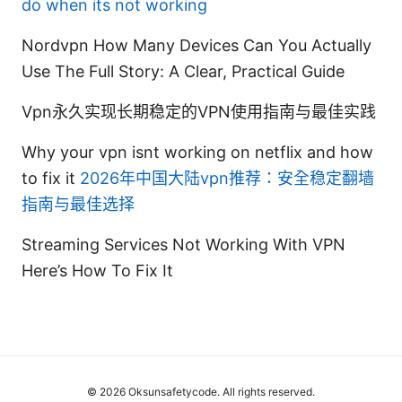
do when its not working
Nordvpn How Many Devices Can You Actually
Use The Full Story: A Clear, Practical Guide
Vpn永久实现长期稳定的VPN使用指南与最佳实践
Why your vpn isnt working on netflix and how
to fix it
2026年中国大陆vpn推荐：安全稳定翻墙
指南与最佳选择
Streaming Services Not Working With VPN
Here’s How To Fix It
© 2026 Oksunsafetycode. All rights reserved.