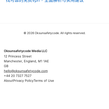
找可靠的免费vpn，全面解析与实用建议
© 2026 Oksunsafetycode. All rights reserved.
Oksunsafetycode Media LLC
12 Princess Street
Manchester, England, M1 1AE
GB
hello@oksunsafetycode.com
+44 20 7327 7527
About
Privacy Policy
Terms of Use