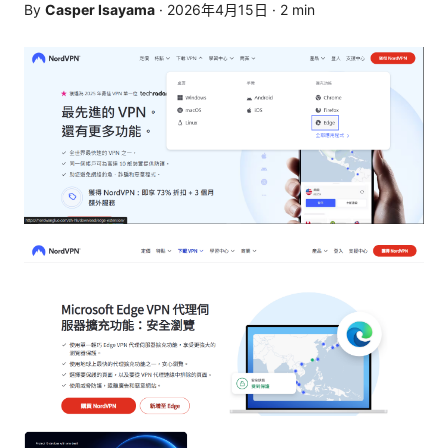
By
Casper Isayama
·
2026年4月15日
·
2
min