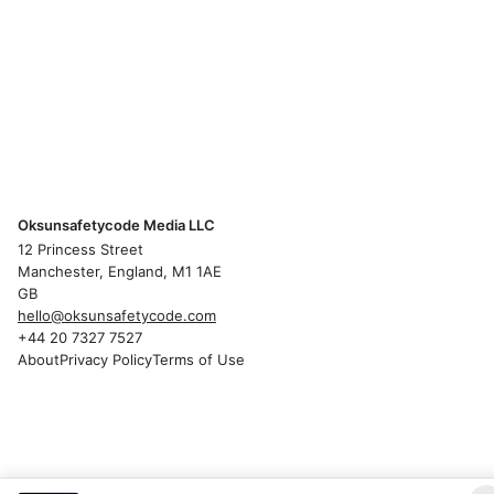
Oksunsafetycode Media LLC
12 Princess Street
Manchester, England, M1 1AE
GB
hello@oksunsafetycode.com
+44 20 7327 7527
About
Privacy Policy
Terms of Use