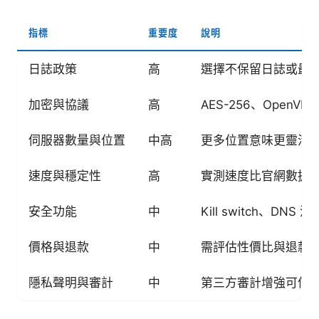
指標
重要度
說明
日誌政策
高
選擇不保留日誌或最
加密與協議
高
AES-256、OpenVP
伺服器數量與位置
中高
更多位置意味更靈活
速度與穩定性
高
實測速度比官網數據
安全功能
中
Kill switch、D
價格與退款
中
需評估性價比與退款
隱私聲明與審計
中
第三方審計增強可信