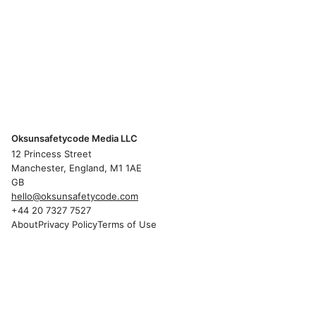
Oksunsafetycode Media LLC
12 Princess Street
Manchester, England, M1 1AE
GB
hello@oksunsafetycode.com
+44 20 7327 7527
About
Privacy Policy
Terms of Use