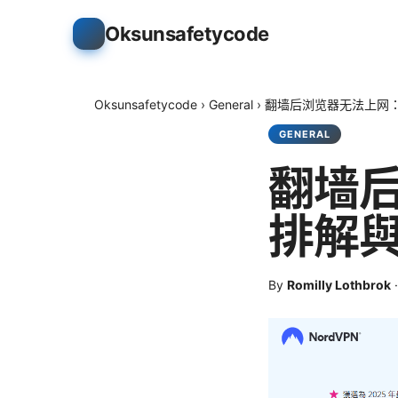
Oksunsafetycode
Oksunsafetycode
›
General
›
翻墙后浏览器无法上网
GENERAL
翻墙
排解
By
Romilly Lothbrok