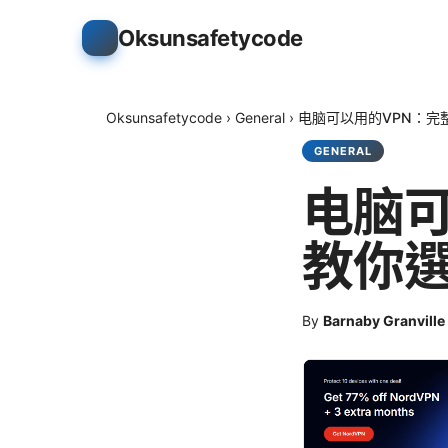
Oksunsafetycode
Oksunsafetycode
›
General
›
电脑可以用的VPN：完
GENERAL
电脑可
教你
By
Barnaby Granville