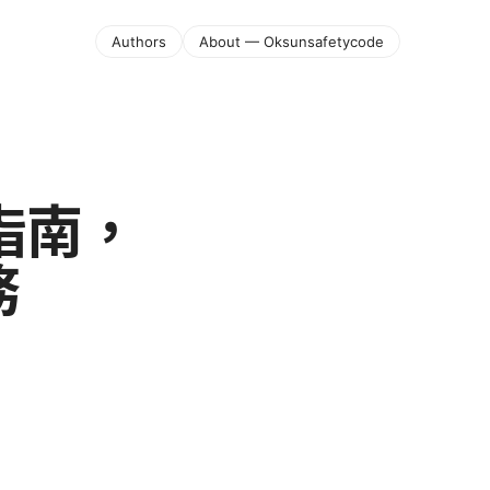
Authors
About — Oksunsafetycode
指南，
務