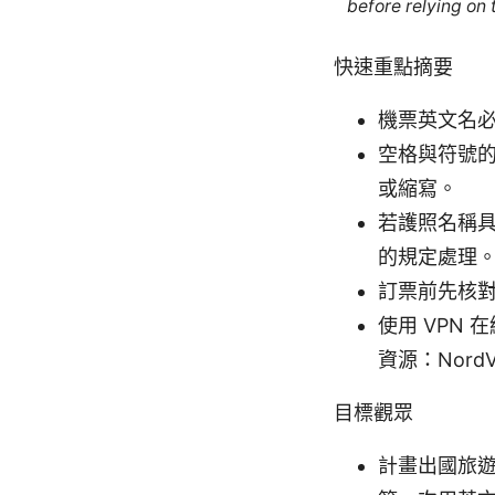
before relying on
快速重點摘要
機票英文名
空格與符號
或縮寫。
若護照名稱
的規定處理
訂票前先核
使用 VPN
資源：Nor
目標觀眾
計畫出國旅