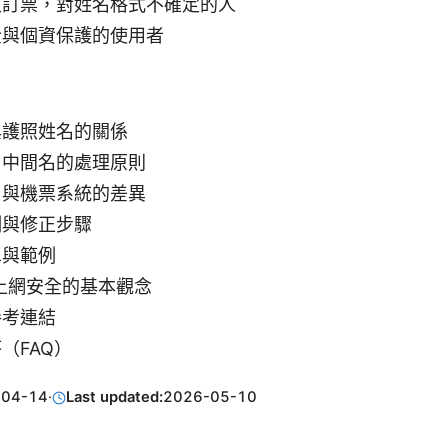
文訂票，對姓名格式不確定的人
全與個資保護的使用者
與護照姓名的關係
、中間名的處理原則
司與機票系統的差異
例與修正步驟
單與範例
球上網安全的基本觀念
參考連結
（FAQ）
-04-14
·
Last updated:
2026-05-10