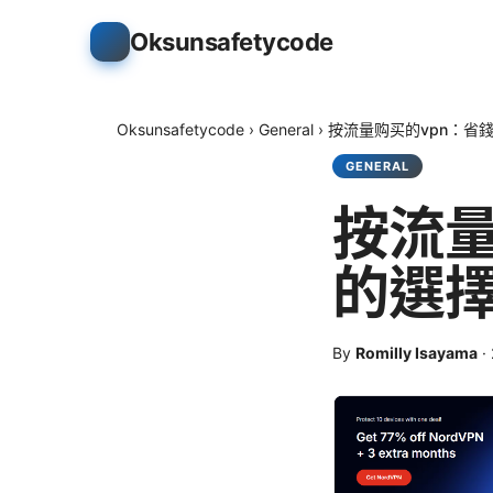
Oksunsafetycode
Oksunsafetycode
›
General
›
按流量购买的vpn：省
GENERAL
按流量
的選
By
Romilly Isayama
·