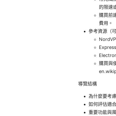
的限速
購買前
費用。
參考資源（
NordV
Expres
Electr
購買與使
en.wiki
導覽結構
為什麼要考慮
如何評估適
重要功能與