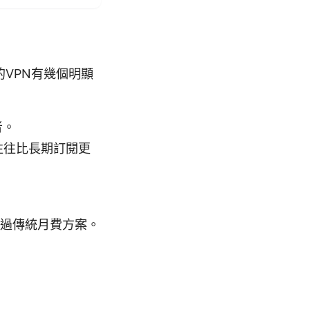
的VPN有幾個明顯
者。
往往比長期訂閱更
過傳統月費方案。