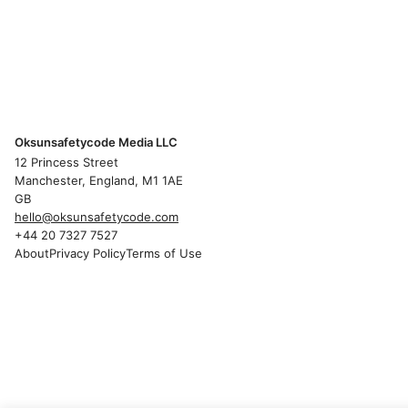
Oksunsafetycode Media LLC
12 Princess Street
Manchester, England, M1 1AE
GB
hello@oksunsafetycode.com
+44 20 7327 7527
About
Privacy Policy
Terms of Use