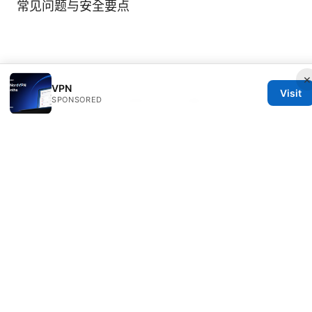
常见问题与安全要点
×
VPN
Visit
SPONSORED
© 2026 Oksunsafetycode. All rights reserved.
Oksunsafetycode Media LLC
12 Princess Street
Manchester, England, M1 1AE
GB
hello@oksunsafetycode.com
+44 20 7327 7527
About
Privacy Policy
Terms of Use