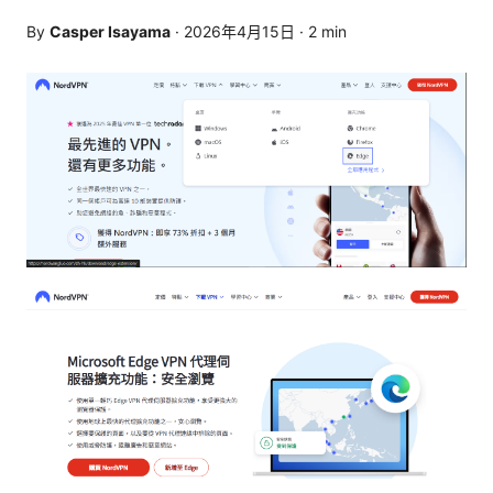
By
Casper Isayama
·
2026年4月15日
·
2
min