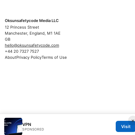
Oksunsafetycode Media LLC
12 Princess Street
Manchester, England, M1 1AE
GB
hello@oksunsafetycode.com
+44 20 7327 7527
About
Privacy Policy
Terms of Use
×
VPN
Visit
SPONSORED