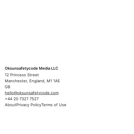
Oksunsafetycode Media LLC
12 Princess Street
Manchester, England, M1 1AE
GB
hello@oksunsafetycode.com
+44 20 7327 7527
About
Privacy Policy
Terms of Use