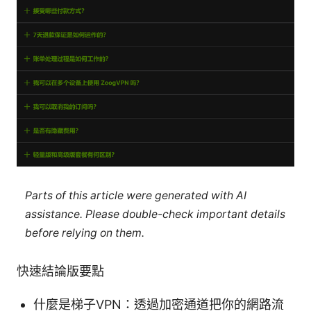
Parts of this article were generated with AI
assistance. Please double-check important details
before relying on them.
快速結論版要點
什麼是梯子VPN：透過加密通道把你的網路流