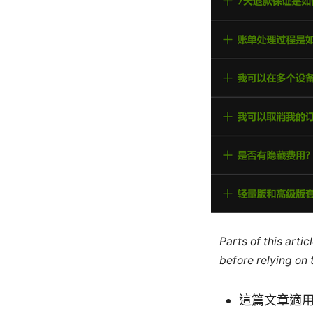
Parts of this arti
before relying on
這篇文章適