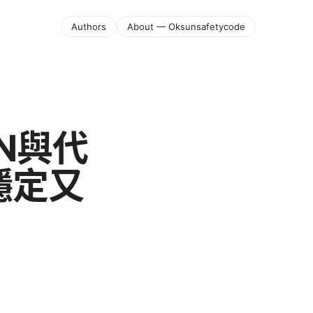
Authors
About — Oksunsafetycode
N與代
穩定又