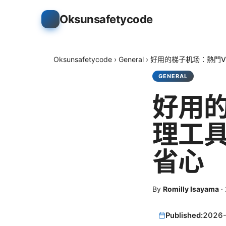
Oksunsafetycode
Oksunsafetycode
›
General
›
好用的梯子机场：熱門V
GENERAL
好用的
理工
省心
By
Romilly Isayama
·
Published:
2026