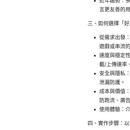
近年趨勢：多
言更友善的
三、如何選擇「好
從需求出發
遊戲或串流
速度與穩定性
載/上傳速率
安全與隱私：檢
泄漏防護。
成本與價值
防跑流、廣
使用體驗：
四、實作步驟：以一