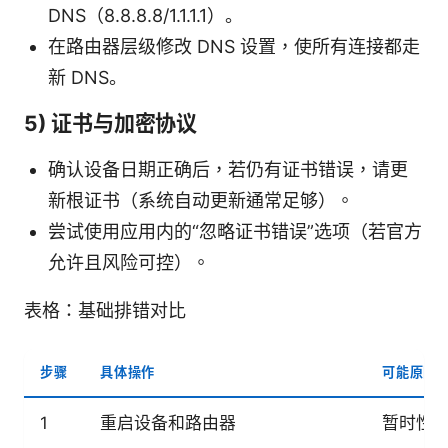
DNS（8.8.8.8/1.1.1.1）。
在路由器层级修改 DNS 设置，使所有连接都走
新 DNS。
5) 证书与加密协议
确认设备日期正确后，若仍有证书错误，请更
新根证书（系统自动更新通常足够）。
尝试使用应用内的“忽略证书错误”选项（若官方
允许且风险可控）。
表格：基础排错对比
步骤
具体操作
可能原因
1
重启设备和路由器
暂时性