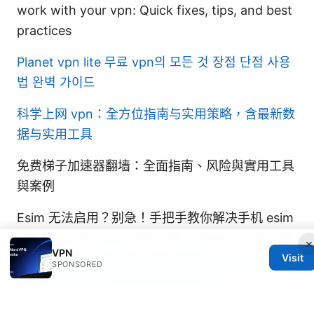
work with your vpn: Quick fixes, tips, and best
practices
Planet vpn lite 무료 vpn의 모든 것 장점 단점 사용
법 완벽 가이드
科学上网 vpn：全方位指南与实用策略，含最新数
据与实用工具
免费梯子加速器翻墙：全面指南、风险與實用工具
與案例
Esim 无法启用？别急！手把手教你解决手机 esim
激活失败问题 2026 最新攻略，快速排查与解决要
×
VPN
点
告別延遲！讓你的遊戲與網路連線更順暢的終
Visit
SPONSORED
極指南：VPN、網路設定與實戰技巧