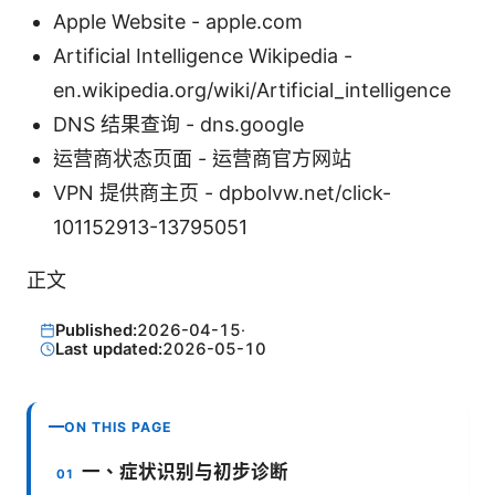
Apple Website - apple.com
Artificial Intelligence Wikipedia -
en.wikipedia.org/wiki/Artificial_intelligence
DNS 结果查询 - dns.google
运营商状态页面 - 运营商官方网站
VPN 提供商主页 - dpbolvw.net/click-
101152913-13795051
正文
Published:
2026-04-15
·
Last updated:
2026-05-10
ON THIS PAGE
一、症状识别与初步诊断