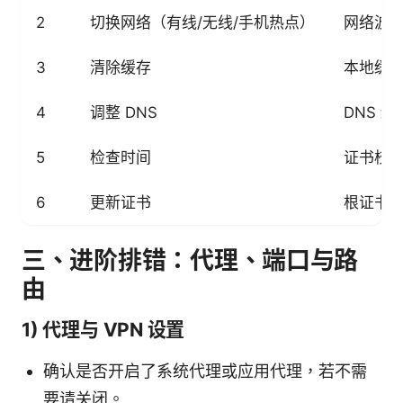
2
切换网络（有线/无线/手机热点）
网络波
3
清除缓存
本地缓
4
调整 DNS
DNS 缓
5
检查时间
证书校
6
更新证书
根证书过
三、进阶排错：代理、端口与路
由
1) 代理与 VPN 设置
确认是否开启了系统代理或应用代理，若不需
要请关闭。