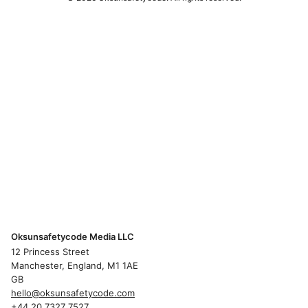
Oksunsafetycode Media LLC
12 Princess Street
Manchester, England, M1 1AE
GB
hello@oksunsafetycode.com
+44 20 7327 7527