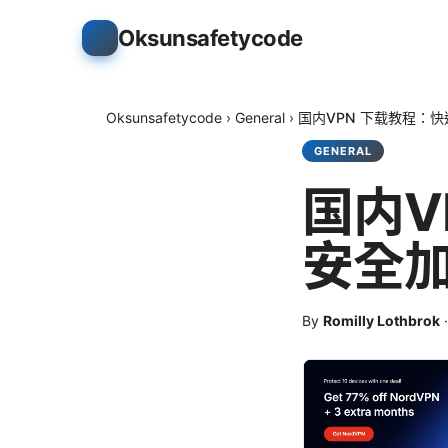
Oksunsafetycode
Oksunsafetycode
›
General
›
国内VPN 下载教程：
GENERAL
国内V
安全
By
Romilly Lothbrok