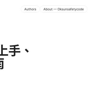
Authors
About — Oksunsafetycode
上手、
南