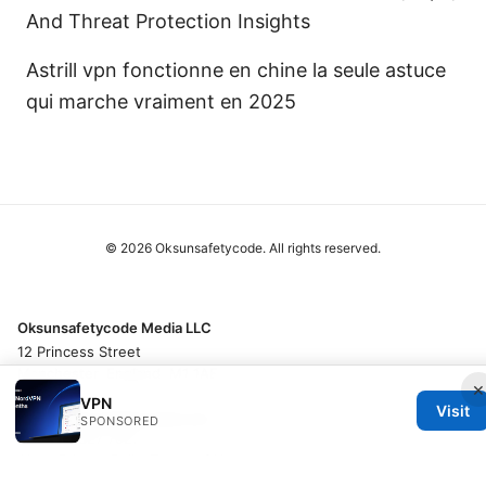
And Threat Protection Insights
Astrill vpn fonctionne en chine la seule astuce
qui marche vraiment en 2025
© 2026 Oksunsafetycode. All rights reserved.
Oksunsafetycode Media LLC
12 Princess Street
Manchester, England, M1 1AE
×
GB
VPN
Visit
hello@oksunsafetycode.com
SPONSORED
+44 20 7327 7527
About
Privacy Policy
Terms of Use