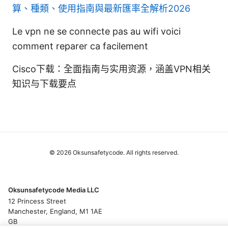
算、種類、使用指南與最新匯率全解析2026
Le vpn ne se connecte pas au wifi voici
comment reparer ca facilement
Cisco下载：全面指南与实用资源，涵盖VPN相关
知识与下载要点
© 2026 Oksunsafetycode. All rights reserved.
Oksunsafetycode Media LLC
12 Princess Street
Manchester, England, M1 1AE
GB