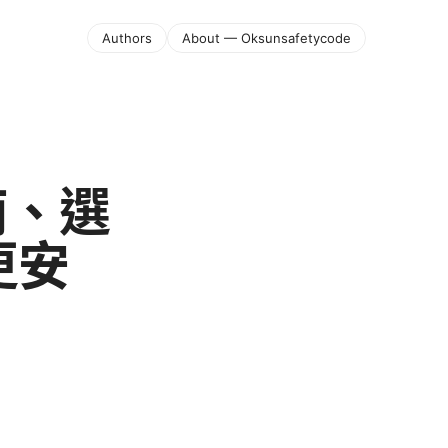
Authors
About — Oksunsafetycode
南、選
更安