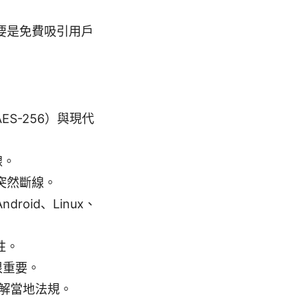
要是免費吸引用戶
S-256）與現代
線。
突然斷線。
roid、Linux、
性。
很重要。
了解當地法規。