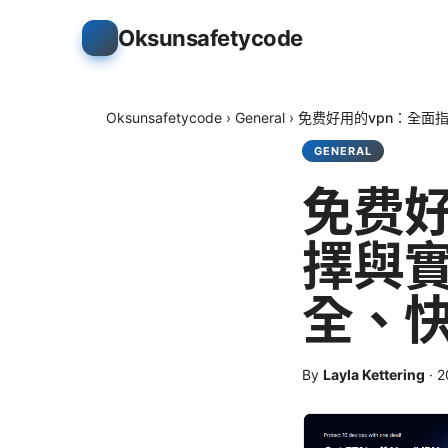
Oksunsafetycode
Oksunsafetycode
›
General
›
免费好用的vpn：全面
GENERAL
免费好
擇與
全、
By
Layla Kettering
·
2