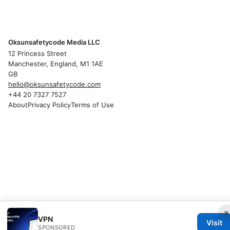
Oksunsafetycode Media LLC
12 Princess Street
Manchester, England, M1 1AE
GB
hello@oksunsafetycode.com
+44 20 7327 7527
About
Privacy Policy
Terms of Use
×
VPN
Visit
SPONSORED