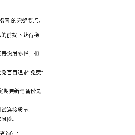
全指南 的完整要点。
私的前提下获得稳
用场景愈发多样，但
免盲目追求“免费”
定期更新与备份是
测试连接质量。
志风险。
查询）：