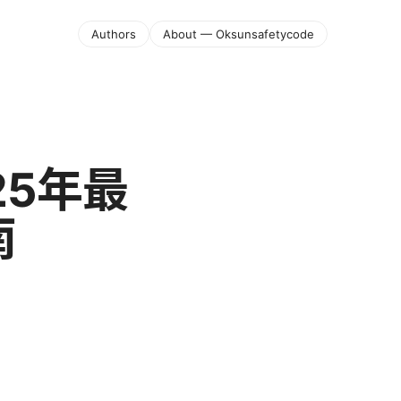
Authors
About — Oksunsafetycode
25年最
南