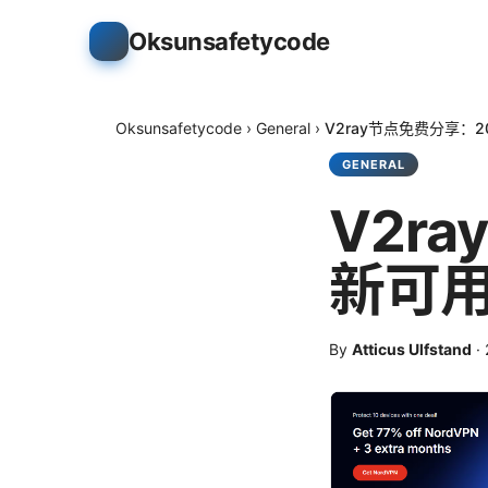
Oksunsafetycode
Oksunsafetycode
›
General
›
V2ray节点免费分享：
GENERAL
V2r
新可
By
Atticus Ulfstand
·