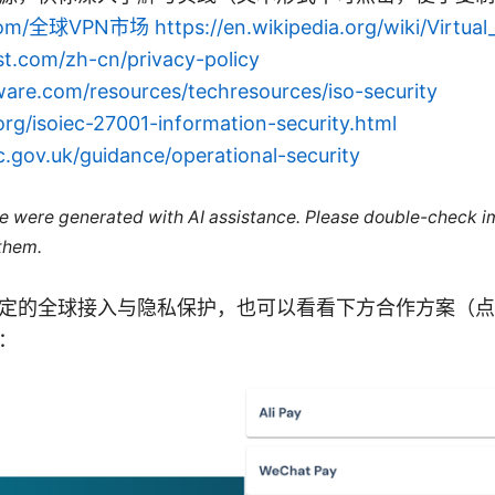
e.com/全球VPN市场
https://en.wikipedia.org/wiki/Virtua
t.com/zh-cn/privacy-policy
are.com/resources/techresources/iso-security
org/isoiec-27001-information-security.html
.gov.uk/guidance/operational-security
cle were generated with AI assistance. Please double-check i
 them.
定的全球接入与隐私保护，也可以看看下方合作方案（点
：