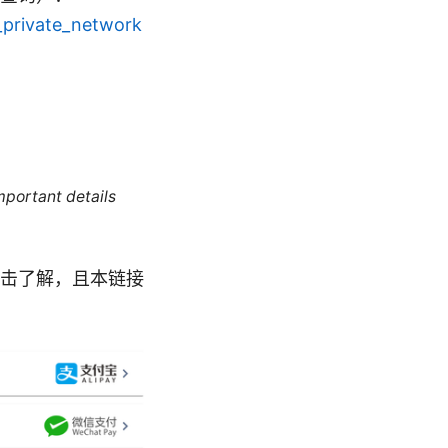
l_private_network
mportant details
击了解，且本链接