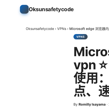
Oksunsafetycode
Oksunsafetycode
›
VPNs
›
Microsoft edge
VPNS
Micr
vpn
使用：
点、
By
Romilly Isayama
·